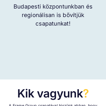
Hírek, média
Budapesti központunkban és
regionálisan is bővítjük
Karrier
csapatunkat!
Ajánlatkérés
Kik vagyunk
?
A Frame Group csapatával hiszünk abban, hogy