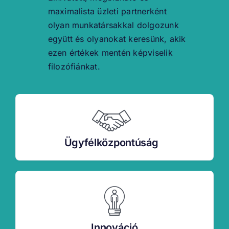
maximalista üzleti partnerként
olyan munkatársakkal dolgozunk
együtt és olyanokat keresünk, akik
ezen értékek mentén képviselik
filozófiánkat.
Ügyfélközpontúság
Innováció