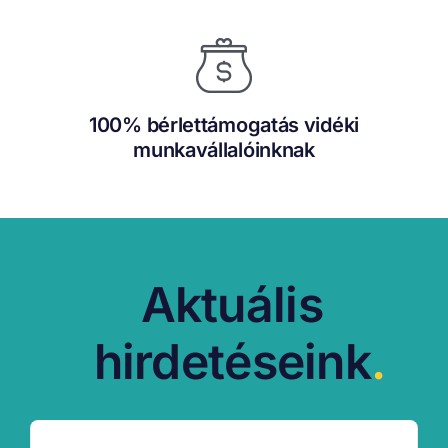
100% bérlettámogatás vidéki
munkavállalóinknak
Aktuális
hirdetéseink
.