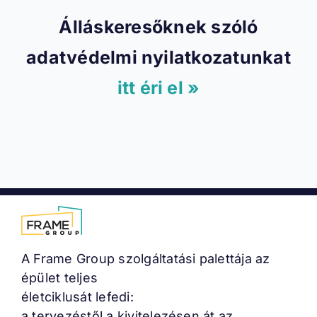
Álláskeresőknek szóló
adatvédelmi nyilatkozatunkat
itt éri el »
A Frame Group szolgáltatási palettája az
épület teljes
életciklusát lefedi:
a tervezéstől a kivitelezésen át az